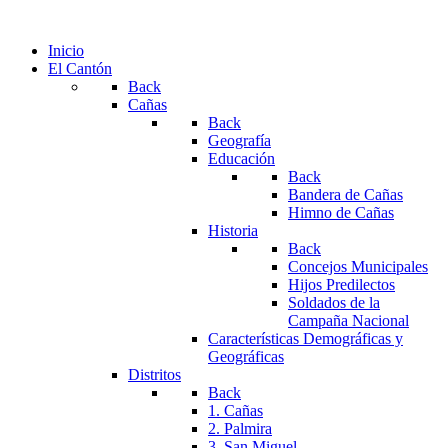
Inicio
El Cantón
Back
Cañas
Back
Geografía
Educación
Back
Bandera de Cañas
Himno de Cañas
Historia
Back
Concejos Municipales
Hijos Predilectos
Soldados de la
Campaña Nacional
Características Demográficas y
Geográficas
Distritos
Back
1. Cañas
2. Palmira
3. San Miguel