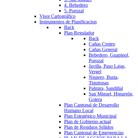
4. Bebedero
5. Porozal
Visor Cartográfico
Instrumentos de Planificacion
Back
Plan Regulador
Back
Cañas Centro
Cañas General
Bebedero, Guapinol,
Porozal
Javilla, Paso Lajas,
Vergel
Nispero, Buria,
Tiquirusas
Palmira, Sandillal
San Miguel, Higuerón,
Gotera
Plan Cantonal de Desarrollo
Humano Local
Plan Estratégico Municipal
Plan de Gobierno actual
Plan de Residuos Sólidos
Plan Cantonal de Emergencias