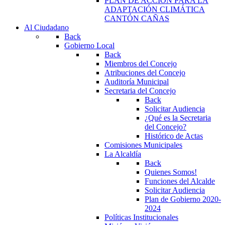
PLAN DE ACCIÓN PARA LA
ADAPTACIÓN CLIMÁTICA
CANTÓN CAÑAS
Al Ciudadano
Back
Gobierno Local
Back
Miembros del Concejo
Atribuciones del Concejo
Auditoría Municipal
Secretaria del Concejo
Back
Solicitar Audiencia
¿Qué es la Secretaria
del Concejo?
Histórico de Actas
Comisiones Municipales
La Alcaldía
Back
Quienes Somos!
Funciones del Alcalde
Solicitar Audiencia
Plan de Gobierno 2020-
2024
Políticas Institucionales