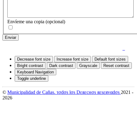
Envíeme una copia
(opcional)
Enviar
Quejas y Denuncias
|
Mapa del Sitio
|
Accesibilidad
Decrease font size
Increase font size
Default font sizes
Bright contrast
Dark contrast
Grayscale
Reset contrast
Keyboard Navigation
Toggle underline
©
Municipalidad de Cañas. τσdσs lσs Dεяεcнσs яεsεяvαdσs
2021 -
2026