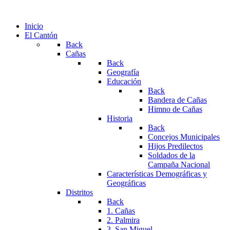
Inicio
El Cantón
Back
Cañas
Back
Geografía
Educación
Back
Bandera de Cañas
Himno de Cañas
Historia
Back
Concejos Municipales
Hijos Predilectos
Soldados de la
Campaña Nacional
Características Demográficas y
Geográficas
Distritos
Back
1. Cañas
2. Palmira
3. San Miguel