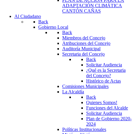
PLAN DE ACCIÓN PARA LA
ADAPTACIÓN CLIMÁTICA
CANTÓN CAÑAS
Al Ciudadano
Back
Gobierno Local
Back
Miembros del Concejo
Atribuciones del Concejo
Auditoría Municipal
Secretaria del Concejo
Back
Solicitar Audiencia
¿Qué es la Secretaria
del Concejo?
Histórico de Actas
Comisiones Municipales
La Alcaldía
Back
Quienes Somos!
Funciones del Alcalde
Solicitar Audiencia
Plan de Gobierno 2020-
2024
Políticas Institucionales