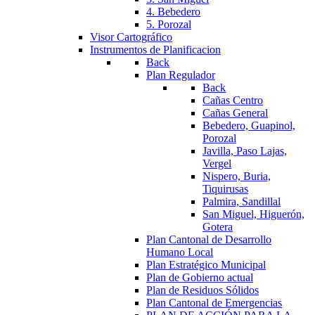
4. Bebedero
5. Porozal
Visor Cartográfico
Instrumentos de Planificacion
Back
Plan Regulador
Back
Cañas Centro
Cañas General
Bebedero, Guapinol,
Porozal
Javilla, Paso Lajas,
Vergel
Nispero, Buria,
Tiquirusas
Palmira, Sandillal
San Miguel, Higuerón,
Gotera
Plan Cantonal de Desarrollo
Humano Local
Plan Estratégico Municipal
Plan de Gobierno actual
Plan de Residuos Sólidos
Plan Cantonal de Emergencias