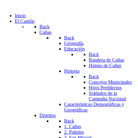
Inicio
El Cantón
Back
Cañas
Back
Geografía
Educación
Back
Bandera de Cañas
Himno de Cañas
Historia
Back
Concejos Municipales
Hijos Predilectos
Soldados de la
Campaña Nacional
Características Demográficas y
Geográficas
Distritos
Back
1. Cañas
2. Palmira
3. San Miguel