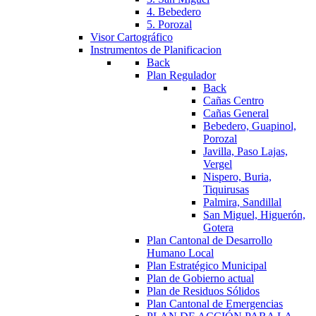
4. Bebedero
5. Porozal
Visor Cartográfico
Instrumentos de Planificacion
Back
Plan Regulador
Back
Cañas Centro
Cañas General
Bebedero, Guapinol,
Porozal
Javilla, Paso Lajas,
Vergel
Nispero, Buria,
Tiquirusas
Palmira, Sandillal
San Miguel, Higuerón,
Gotera
Plan Cantonal de Desarrollo
Humano Local
Plan Estratégico Municipal
Plan de Gobierno actual
Plan de Residuos Sólidos
Plan Cantonal de Emergencias