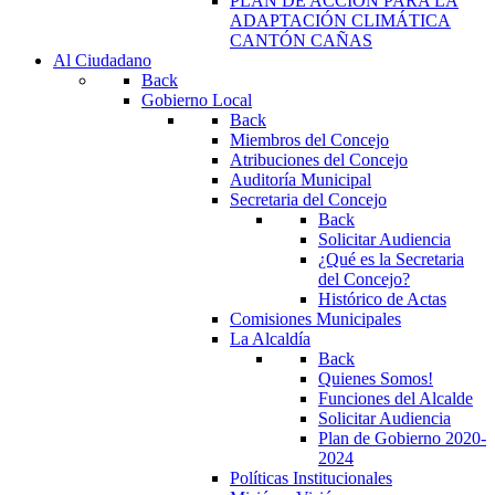
PLAN DE ACCIÓN PARA LA
ADAPTACIÓN CLIMÁTICA
CANTÓN CAÑAS
Al Ciudadano
Back
Gobierno Local
Back
Miembros del Concejo
Atribuciones del Concejo
Auditoría Municipal
Secretaria del Concejo
Back
Solicitar Audiencia
¿Qué es la Secretaria
del Concejo?
Histórico de Actas
Comisiones Municipales
La Alcaldía
Back
Quienes Somos!
Funciones del Alcalde
Solicitar Audiencia
Plan de Gobierno 2020-
2024
Políticas Institucionales