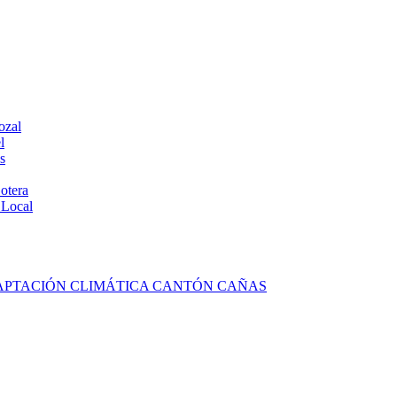
ozal
l
s
otera
 Local
DAPTACIÓN CLIMÁTICA CANTÓN CAÑAS