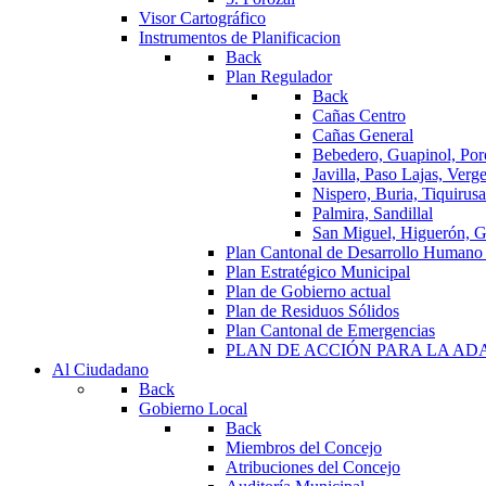
Visor Cartográfico
Instrumentos de Planificacion
Back
Plan Regulador
Back
Cañas Centro
Cañas General
Bebedero, Guapinol, Por
Javilla, Paso Lajas, Verge
Nispero, Buria, Tiquirusa
Palmira, Sandillal
San Miguel, Higuerón, G
Plan Cantonal de Desarrollo Humano
Plan Estratégico Municipal
Plan de Gobierno actual
Plan de Residuos Sólidos
Plan Cantonal de Emergencias
PLAN DE ACCIÓN PARA LA A
Al Ciudadano
Back
Gobierno Local
Back
Miembros del Concejo
Atribuciones del Concejo