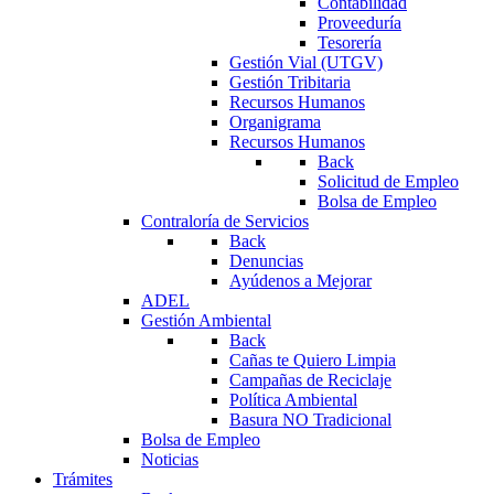
Contabilidad
Proveeduría
Tesorería
Gestión Vial (UTGV)
Gestión Tribitaria
Recursos Humanos
Organigrama
Recursos Humanos
Back
Solicitud de Empleo
Bolsa de Empleo
Contraloría de Servicios
Back
Denuncias
Ayúdenos a Mejorar
ADEL
Gestión Ambiental
Back
Cañas te Quiero Limpia
Campañas de Reciclaje
Política Ambiental
Basura NO Tradicional
Bolsa de Empleo
Noticias
Trámites