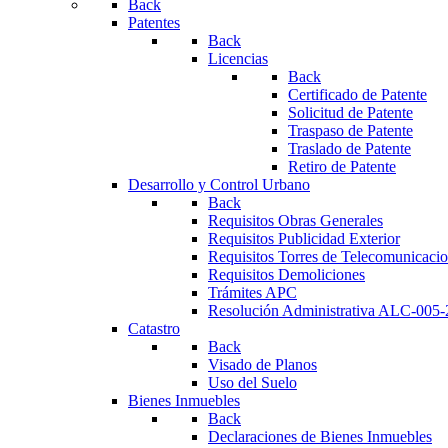
Back
Patentes
Back
Licencias
Back
Certificado de Patente
Solicitud de Patente
Traspaso de Patente
Traslado de Patente
Retiro de Patente
Desarrollo y Control Urbano
Back
Requisitos Obras Generales
Requisitos Publicidad Exterior
Requisitos Torres de Telecomunicaci
Requisitos Demoliciones
Trámites APC
Resolución Administrativa ALC-005
Catastro
Back
Visado de Planos
Uso del Suelo
Bienes Inmuebles
Back
Declaraciones de Bienes Inmuebles