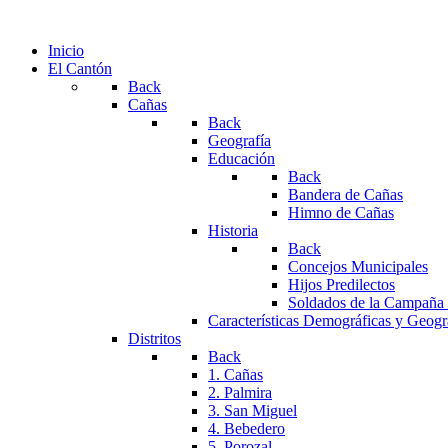
Inicio
El Cantón
Back
Cañas
Back
Geografía
Educación
Back
Bandera de Cañas
Himno de Cañas
Historia
Back
Concejos Municipales
Hijos Predilectos
Soldados de la Campaña
Características Demográficas y Geogr
Distritos
Back
1. Cañas
2. Palmira
3. San Miguel
4. Bebedero
5. Porozal