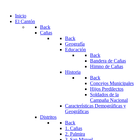
Inicio
El Cantón
Back
Cañas
Back
Geografía
Educación
Back
Bandera de Cañas
Himno de Cañas
Historia
Back
Concejos Municipales
Hijos Predilectos
Soldados de la
Campaña Nacional
Características Demográficas y
Geográficas
Distritos
Back
1. Cañas
2. Palmira
3. San Miguel