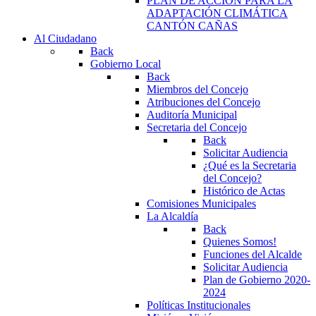
PLAN DE ACCIÓN PARA LA
ADAPTACIÓN CLIMÁTICA
CANTÓN CAÑAS
Al Ciudadano
Back
Gobierno Local
Back
Miembros del Concejo
Atribuciones del Concejo
Auditoría Municipal
Secretaria del Concejo
Back
Solicitar Audiencia
¿Qué es la Secretaria
del Concejo?
Histórico de Actas
Comisiones Municipales
La Alcaldía
Back
Quienes Somos!
Funciones del Alcalde
Solicitar Audiencia
Plan de Gobierno 2020-
2024
Políticas Institucionales