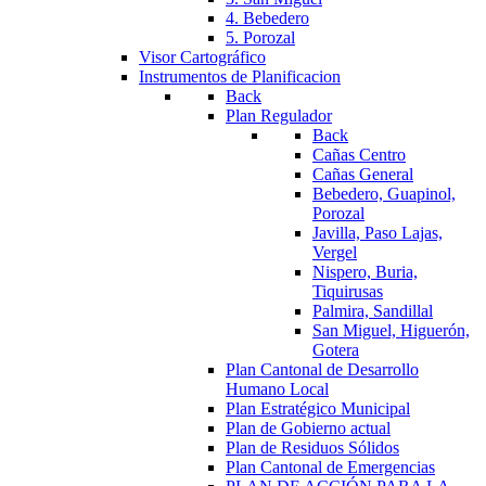
4. Bebedero
5. Porozal
Visor Cartográfico
Instrumentos de Planificacion
Back
Plan Regulador
Back
Cañas Centro
Cañas General
Bebedero, Guapinol,
Porozal
Javilla, Paso Lajas,
Vergel
Nispero, Buria,
Tiquirusas
Palmira, Sandillal
San Miguel, Higuerón,
Gotera
Plan Cantonal de Desarrollo
Humano Local
Plan Estratégico Municipal
Plan de Gobierno actual
Plan de Residuos Sólidos
Plan Cantonal de Emergencias