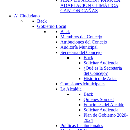
PLAN DE ACCIÓN PARA LA
ADAPTACIÓN CLIMÁTICA
CANTÓN CAÑAS
Al Ciudadano
Back
Gobierno Local
Back
Miembros del Concejo
Atribuciones del Concejo
Auditoría Municipal
Secretaria del Concejo
Back
Solicitar Audiencia
¿Qué es la Secretaria
del Concejo?
Histórico de Actas
Comisiones Municipales
La Alcaldía
Back
Quienes Somos!
Funciones del Alcalde
Solicitar Audiencia
Plan de Gobierno 2020-
2024
Políticas Institucionales