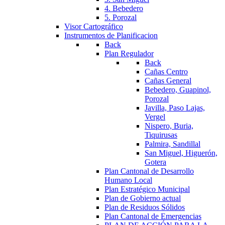
4. Bebedero
5. Porozal
Visor Cartográfico
Instrumentos de Planificacion
Back
Plan Regulador
Back
Cañas Centro
Cañas General
Bebedero, Guapinol,
Porozal
Javilla, Paso Lajas,
Vergel
Nispero, Buria,
Tiquirusas
Palmira, Sandillal
San Miguel, Higuerón,
Gotera
Plan Cantonal de Desarrollo
Humano Local
Plan Estratégico Municipal
Plan de Gobierno actual
Plan de Residuos Sólidos
Plan Cantonal de Emergencias