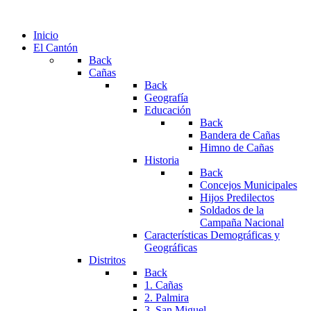
Inicio
El Cantón
Back
Cañas
Back
Geografía
Educación
Back
Bandera de Cañas
Himno de Cañas
Historia
Back
Concejos Municipales
Hijos Predilectos
Soldados de la
Campaña Nacional
Características Demográficas y
Geográficas
Distritos
Back
1. Cañas
2. Palmira
3. San Miguel