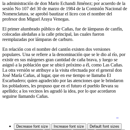
la administración de don Mario Echandi Jiménez; por acuerdo de la
sesión No 107 del 30 de marzo de 1984 de la Comisión Nacional de
Nomenclatura, se aprobó bautizar el liceo con el nombre del
profesor don Miguel Araya Venegas.
El primer alumbrado público de Cañas, fue de lámparas de canfín,
colocadas aledañas a la calle principal, las cuales fueron
reemplazadas por lámparas de carburo.
En relación con el nombre del cantón existen dos versiones
populares. Una se refiere a la denominación que se le dio al río, por
existir en sus márgenes gran cantidad de caña brava, y luego se
asignó a la población que se ubicó próximo a él, como Las Cañas.
La otra versión se atribuye a la visita efectuada por el general don
José María Cañas, al lugar, que en ese tiempo se llamaba El
Escarbadero; quien agradecido por las atenciones que le brindaron
los pobladores, les propuso que en el futuro el pueblo llevara su
apellido; a los vecinos les agradó la idea, por lo que acordaron
seguirse llamando Cañas.
Quejas y Denuncias
|
Mapa del Sitio
|
Accesibilidad
Decrease font size
Increase font size
Default font sizes