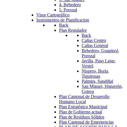
4. Bebedero
5. Porozal
Visor Cartográfico
Instrumentos de Planificacion
Back
Plan Regulador
Back
Cañas Centro
Cañas General
Bebedero, Guapinol,
Porozal
Javilla, Paso Lajas,
Vergel
Nispero, Buria,
Tiquirusas
Palmira, Sandillal
San Miguel, Higuerón,
Gotera
Plan Cantonal de Desarrollo
Humano Local
Plan Estratégico Municipal
Plan de Gobierno actual
Plan de Residuos Sólidos
Plan Cantonal de Emergencias