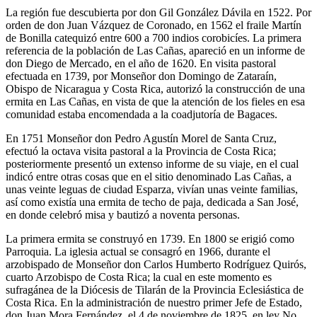
La región fue descubierta por don Gil González Dávila en 1522. Por
orden de don Juan Vázquez de Coronado, en 1562 el fraile Martín
de Bonilla catequizó entre 600 a 700 indios corobicíes. La primera
referencia de la población de Las Cañas, apareció en un informe de
don Diego de Mercado, en el año de 1620. En visita pastoral
efectuada en 1739, por Monseñor don Domingo de Zataraín,
Obispo de Nicaragua y Costa Rica, autorizó la construcción de una
ermita en Las Cañas, en vista de que la atención de los fieles en esa
comunidad estaba encomendada a la coadjutoría de Bagaces.
En 1751 Monseñor don Pedro Agustín Morel de Santa Cruz,
efectuó la octava visita pastoral a la Provincia de Costa Rica;
posteriormente presentó un extenso informe de su viaje, en el cual
indicó entre otras cosas que en el sitio denominado Las Cañas, a
unas veinte leguas de ciudad Esparza, vivían unas veinte familias,
así como existía una ermita de techo de paja, dedicada a San José,
en donde celebró misa y bautizó a noventa personas.
La primera ermita se construyó en 1739. En 1800 se erigió como
Parroquia. La iglesia actual se consagró en 1966, durante el
arzobispado de Monseñor don Carlos Humberto Rodríguez Quirós,
cuarto Arzobispo de Costa Rica; la cual en este momento es
sufragánea de la Diócesis de Tilarán de la Provincia Eclesiástica de
Costa Rica. En la administración de nuestro primer Jefe de Estado,
don Juan Mora Fernández, el 4 de noviembre de 1825, en ley No