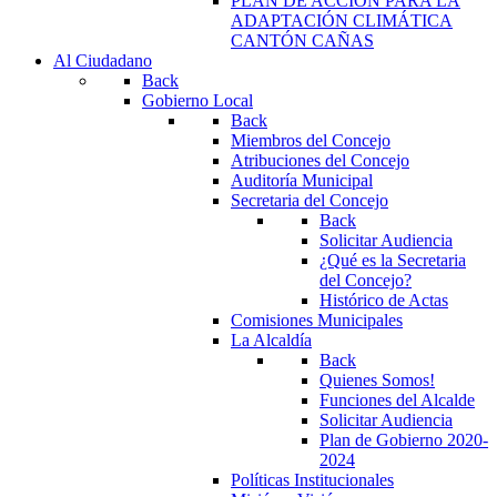
PLAN DE ACCIÓN PARA LA
ADAPTACIÓN CLIMÁTICA
CANTÓN CAÑAS
Al Ciudadano
Back
Gobierno Local
Back
Miembros del Concejo
Atribuciones del Concejo
Auditoría Municipal
Secretaria del Concejo
Back
Solicitar Audiencia
¿Qué es la Secretaria
del Concejo?
Histórico de Actas
Comisiones Municipales
La Alcaldía
Back
Quienes Somos!
Funciones del Alcalde
Solicitar Audiencia
Plan de Gobierno 2020-
2024
Políticas Institucionales