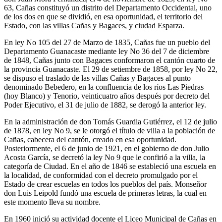
63, Cañas constituyó un distrito del Departamento Occidental, uno
de los dos en que se dividió, en esa oportunidad, el territorio del
Estado, con las villas Cañas y Bagaces, y ciudad Esparza.
En ley No 105 del 27 de Marzo de 1835, Cañas fue un pueblo del
Departamento Guanacaste mediante ley No 36 del 7 de diciembre
de 1848, Cañas junto con Bagaces conformaron el cantón cuarto de
la provincia Guanacaste. El 29 de setiembre de 1858, por ley No 22,
se dispuso el traslado de las villas Cañas y Bagaces al punto
denominado Bebedero, en la confluencia de los ríos Las Piedras
(hoy Blanco) y Tenorio, veinticuatro años después por decreto del
Poder Ejecutivo, el 31 de julio de 1882, se derogó la anterior ley.
En la administración de don Tomás Guardia Gutiérrez, el 12 de julio
de 1878, en ley No 9, se le otorgó el título de villa a la población de
Cañas, cabecera del cantón, creado en esa oportunidad.
Posteriormente, el 6 de junio de 1921, en el gobierno de don Julio
Acosta García, se decretó la ley No 9 que le confirió a la villa, la
categoría de Ciudad. En el año de 1846 se estableció una escuela en
la localidad, de conformidad con el decreto promulgado por el
Estado de crear escuelas en todos los pueblos del país. Monseñor
don Luis Leipold fundó una escuela de primeras letras, la cual en
este momento lleva su nombre.
En 1960 inició su actividad docente el Liceo Municipal de Cañas en