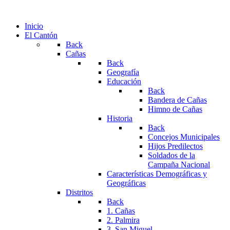
Inicio
El Cantón
Back
Cañas
Back
Geografía
Educación
Back
Bandera de Cañas
Himno de Cañas
Historia
Back
Concejos Municipales
Hijos Predilectos
Soldados de la
Campaña Nacional
Características Demográficas y
Geográficas
Distritos
Back
1. Cañas
2. Palmira
3. San Miguel