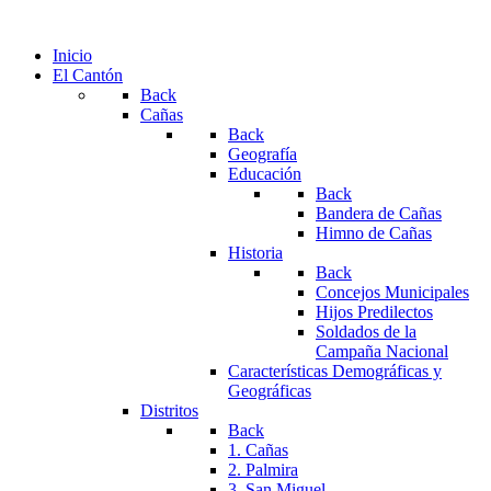
Inicio
El Cantón
Back
Cañas
Back
Geografía
Educación
Back
Bandera de Cañas
Himno de Cañas
Historia
Back
Concejos Municipales
Hijos Predilectos
Soldados de la
Campaña Nacional
Características Demográficas y
Geográficas
Distritos
Back
1. Cañas
2. Palmira
3. San Miguel