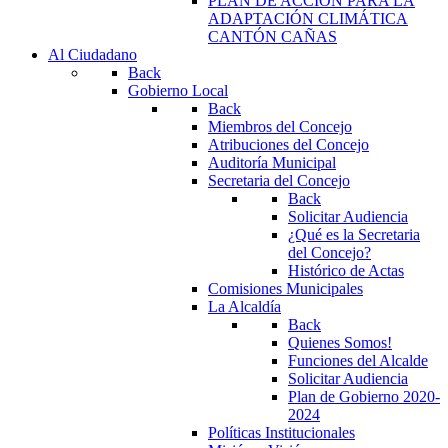
PLAN DE ACCIÓN PARA LA
ADAPTACIÓN CLIMÁTICA
CANTÓN CAÑAS
Al Ciudadano
Back
Gobierno Local
Back
Miembros del Concejo
Atribuciones del Concejo
Auditoría Municipal
Secretaria del Concejo
Back
Solicitar Audiencia
¿Qué es la Secretaria
del Concejo?
Histórico de Actas
Comisiones Municipales
La Alcaldía
Back
Quienes Somos!
Funciones del Alcalde
Solicitar Audiencia
Plan de Gobierno 2020-
2024
Políticas Institucionales