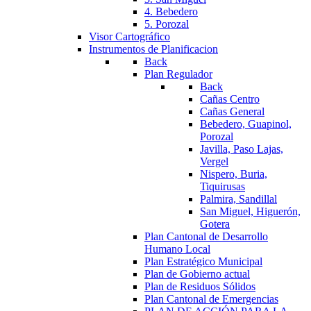
4. Bebedero
5. Porozal
Visor Cartográfico
Instrumentos de Planificacion
Back
Plan Regulador
Back
Cañas Centro
Cañas General
Bebedero, Guapinol,
Porozal
Javilla, Paso Lajas,
Vergel
Nispero, Buria,
Tiquirusas
Palmira, Sandillal
San Miguel, Higuerón,
Gotera
Plan Cantonal de Desarrollo
Humano Local
Plan Estratégico Municipal
Plan de Gobierno actual
Plan de Residuos Sólidos
Plan Cantonal de Emergencias