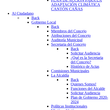
PLAN DE ACCIÓN PARA LA
ADAPTACIÓN CLIMÁTICA
CANTÓN CAÑAS
Al Ciudadano
Back
Gobierno Local
Back
Miembros del Concejo
Atribuciones del Concejo
Auditoría Municipal
Secretaria del Concejo
Back
Solicitar Audiencia
¿Qué es la Secretaria
del Concejo?
Histórico de Actas
Comisiones Municipales
La Alcaldía
Back
Quienes Somos!
Funciones del Alcalde
Solicitar Audiencia
Plan de Gobierno 2020-
2024
Políticas Institucionales