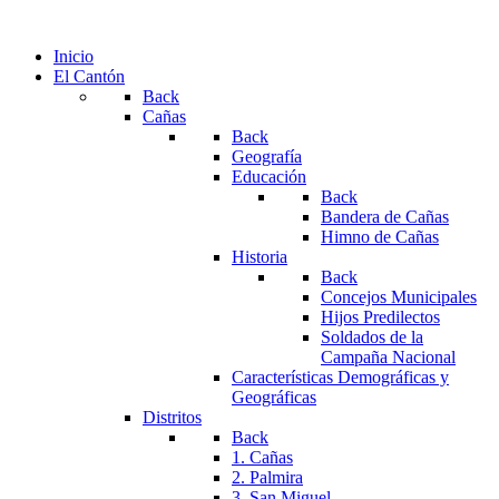
Inicio
El Cantón
Back
Cañas
Back
Geografía
Educación
Back
Bandera de Cañas
Himno de Cañas
Historia
Back
Concejos Municipales
Hijos Predilectos
Soldados de la
Campaña Nacional
Características Demográficas y
Geográficas
Distritos
Back
1. Cañas
2. Palmira
3. San Miguel