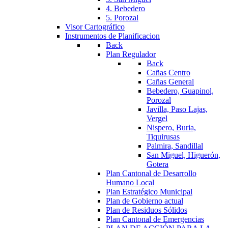
4. Bebedero
5. Porozal
Visor Cartográfico
Instrumentos de Planificacion
Back
Plan Regulador
Back
Cañas Centro
Cañas General
Bebedero, Guapinol,
Porozal
Javilla, Paso Lajas,
Vergel
Nispero, Buria,
Tiquirusas
Palmira, Sandillal
San Miguel, Higuerón,
Gotera
Plan Cantonal de Desarrollo
Humano Local
Plan Estratégico Municipal
Plan de Gobierno actual
Plan de Residuos Sólidos
Plan Cantonal de Emergencias