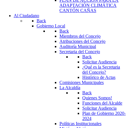
PLAN DE ACCIÓN PARA LA
ADAPTACIÓN CLIMÁTICA
CANTÓN CAÑAS
Al Ciudadano
Back
Gobierno Local
Back
Miembros del Concejo
Atribuciones del Concejo
Auditoría Municipal
Secretaria del Concejo
Back
Solicitar Audiencia
¿Qué es la Secretaria
del Concejo?
Histórico de Actas
Comisiones Municipales
La Alcaldía
Back
Quienes Somos!
Funciones del Alcalde
Solicitar Audiencia
Plan de Gobierno 2020-
2024
Políticas Institucionales