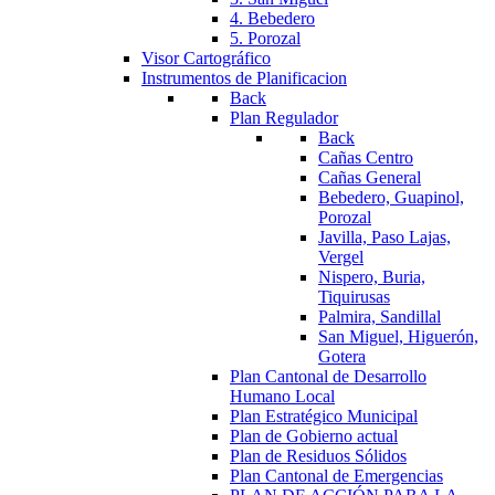
4. Bebedero
5. Porozal
Visor Cartográfico
Instrumentos de Planificacion
Back
Plan Regulador
Back
Cañas Centro
Cañas General
Bebedero, Guapinol,
Porozal
Javilla, Paso Lajas,
Vergel
Nispero, Buria,
Tiquirusas
Palmira, Sandillal
San Miguel, Higuerón,
Gotera
Plan Cantonal de Desarrollo
Humano Local
Plan Estratégico Municipal
Plan de Gobierno actual
Plan de Residuos Sólidos
Plan Cantonal de Emergencias