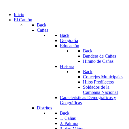
Inicio
El Cantón
Back
Cañas
Back
Geografía
Educación
Back
Bandera de Cañas
Himno de Cañas
Historia
Back
Concejos Municipales
Hijos Predilectos
Soldados de la
Campaña Nacional
Características Demográficas y
Geográficas
Distritos
Back
1. Cañas
2. Palmira
3. San Miguel