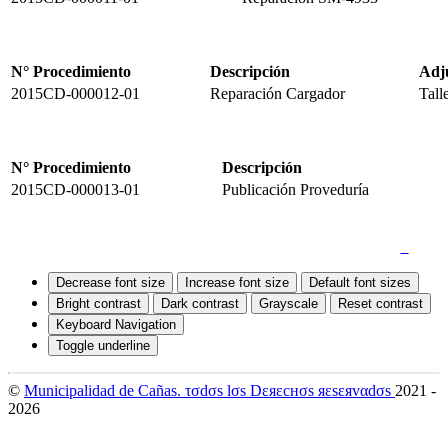
N° Procedimiento
Descripción
Adj
2015CD-000012-01
Reparación Cargador
Tall
N° Procedimiento
Descripción
2015CD-000013-01
Publicación Proveduría
Quejas y Denuncias
|
Mapa del Sitio
|
Accesibilidad
Decrease font size
Increase font size
Default font sizes
Bright contrast
Dark contrast
Grayscale
Reset contrast
Keyboard Navigation
Toggle underline
©
Municipalidad de Cañas. τσdσs lσs Dεяεcнσs яεsεяvαdσs
2021 -
2026