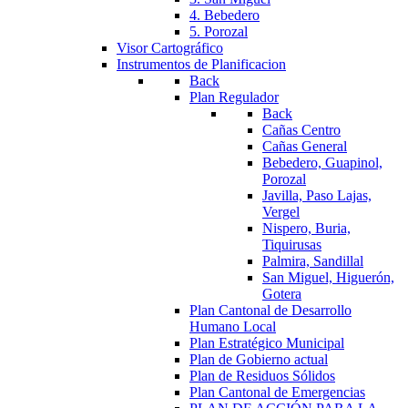
4. Bebedero
5. Porozal
Visor Cartográfico
Instrumentos de Planificacion
Back
Plan Regulador
Back
Cañas Centro
Cañas General
Bebedero, Guapinol,
Porozal
Javilla, Paso Lajas,
Vergel
Nispero, Buria,
Tiquirusas
Palmira, Sandillal
San Miguel, Higuerón,
Gotera
Plan Cantonal de Desarrollo
Humano Local
Plan Estratégico Municipal
Plan de Gobierno actual
Plan de Residuos Sólidos
Plan Cantonal de Emergencias