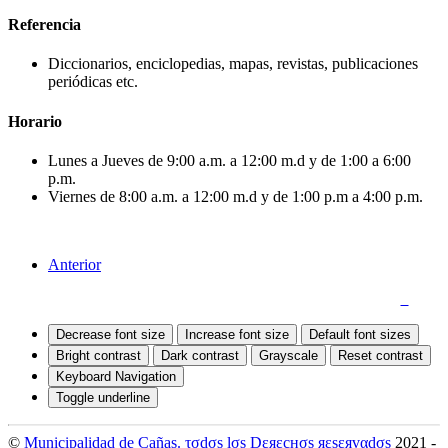
Referencia
Diccionarios, enciclopedias, mapas, revistas, publicaciones
periódicas etc.
Horario
Lunes a Jueves de 9:00 a.m. a 12:00 m.d y de 1:00 a 6:00
p.m.
Viernes de 8:00 a.m. a 12:00 m.d y de 1:00 p.m a 4:00 p.m.
Anterior
Quejas y Denuncias
|
Mapa del Sitio
|
Accesibilidad
Decrease font size
Increase font size
Default font sizes
Bright contrast
Dark contrast
Grayscale
Reset contrast
Keyboard Navigation
Toggle underline
©
Municipalidad de Cañas. τσdσs lσs Dεяεcнσs яεsεяvαdσs
2021 -