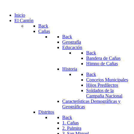
Inicio
El Cantón
Back
Cañas
Back
Geografía
Educación
Back
Bandera de Cañas
Himno de Cañas
Historia
Back
Concejos Municipales
Hijos Predilectos
Soldados de la
Campaña Nacional
Características Demográficas y
Geográficas
Distritos
Back
1. Cañas
2. Palmira
3. San Miguel