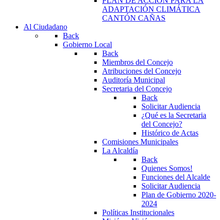
PLAN DE ACCIÓN PARA LA
ADAPTACIÓN CLIMÁTICA
CANTÓN CAÑAS
Al Ciudadano
Back
Gobierno Local
Back
Miembros del Concejo
Atribuciones del Concejo
Auditoría Municipal
Secretaria del Concejo
Back
Solicitar Audiencia
¿Qué es la Secretaria
del Concejo?
Histórico de Actas
Comisiones Municipales
La Alcaldía
Back
Quienes Somos!
Funciones del Alcalde
Solicitar Audiencia
Plan de Gobierno 2020-
2024
Políticas Institucionales