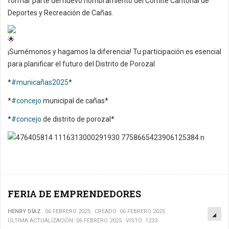
formar parte del nuevo nombramiento del Comité Cantonal de
Deportes y Recreación de Cañas.
¡Sumémonos y hagamos la diferencia! Tu participación es esencial
para planificar el futuro del Distrito de Porozal
*
#municañas2025
*
*
#concejo
municipal de cañas*
*
#concejo
de distrito de porozal*
FERIA DE EMPRENDEDORES
EM
HENRY DÍAZ
06 FEBRERO 2025
CREADO: 06 FEBRERO 2025
ÚLTIMA ACTUALIZACIÓN: 06 FEBRERO 2025
VISTO: 1233