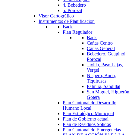
4. Bebedero
5. Porozal
Visor Cartográfico
Instrumentos de Planificacion
Back
Plan Regulador
Back
Cañas Centro
Cañas General
Bebedero, Guapinol,
Porozal
Javilla, Paso Lajas,
Vergel
Nispero, Buria,
Tiquirusas
Palmira, Sandillal
San Miguel, Higuerón,
Gotera
Plan Cantonal de Desarrollo
Humano Local
Plan Estratégico Municipal
Plan de Gobierno actual
Plan de Residuos Sólidos
Plan Cantonal de Emergencias