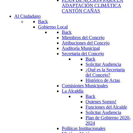
PLAN DE ACCIÓN PARA LA
ADAPTACIÓN CLIMÁTICA
CANTÓN CAÑAS
Al Ciudadano
Back
Gobierno Local
Back
Miembros del Concejo
Atribuciones del Concejo
Auditoría Municipal
Secretaria del Concejo
Back
Solicitar Audiencia
¿Qué es la Secretaria
del Concejo?
Histórico de Actas
Comisiones Municipales
La Alcaldía
Back
Quienes Somos!
Funciones del Alcalde
Solicitar Audiencia
Plan de Gobierno 2020-
2024
Políticas Institucionales