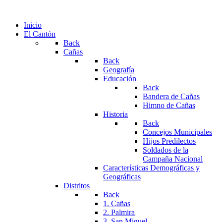
Inicio
El Cantón
Back
Cañas
Back
Geografía
Educación
Back
Bandera de Cañas
Himno de Cañas
Historia
Back
Concejos Municipales
Hijos Predilectos
Soldados de la
Campaña Nacional
Características Demográficas y
Geográficas
Distritos
Back
1. Cañas
2. Palmira
3. San Miguel