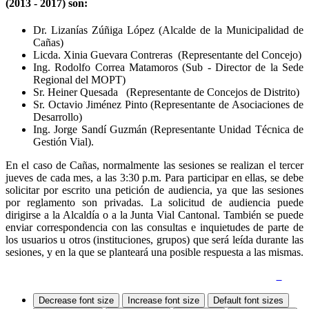
(2013 - 2017) son:
Dr. Lizanías Zúñiga López (Alcalde de la Municipalidad de
Cañas)
Licda. Xinia Guevara Contreras (Representante del Concejo)
Ing. Rodolfo Correa Matamoros (Sub - Director de la Sede
Regional del MOPT)
Sr. Heiner Quesada (Representante de Concejos de Distrito)
Sr. Octavio Jiménez Pinto (Representante de Asociaciones de
Desarrollo)
Ing. Jorge Sandí Guzmán (Representante Unidad Técnica de
Gestión Vial).
En el caso de Cañas, normalmente las sesiones se realizan el tercer
jueves de cada mes, a las 3:30 p.m. Para participar en ellas, se debe
solicitar por escrito una petición de audiencia, ya que las sesiones
por reglamento son privadas. La solicitud de audiencia puede
dirigirse a la Alcaldía o a la Junta Vial Cantonal. También se puede
enviar correspondencia con las consultas e inquietudes de parte de
los usuarios u otros (instituciones, grupos) que será leída durante las
sesiones, y en la que se planteará una posible respuesta a las mismas.
Quejas y Denuncias
|
Mapa del Sitio
|
Accesibilidad
Decrease font size
Increase font size
Default font sizes