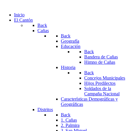
Inicio
El Cantón
Back
Cañas
Back
Geografía
Educación
Back
Bandera de Cañas
Himno de Cañas
Historia
Back
Concejos Municipales
Hijos Predilectos
Soldados de la
Campaña Nacional
Características Demográficas y
Geográficas
Distritos
Back
1. Cañas
2. Palmira
3. San Miguel