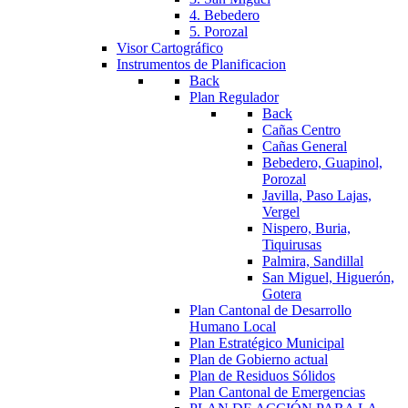
4. Bebedero
5. Porozal
Visor Cartográfico
Instrumentos de Planificacion
Back
Plan Regulador
Back
Cañas Centro
Cañas General
Bebedero, Guapinol,
Porozal
Javilla, Paso Lajas,
Vergel
Nispero, Buria,
Tiquirusas
Palmira, Sandillal
San Miguel, Higuerón,
Gotera
Plan Cantonal de Desarrollo
Humano Local
Plan Estratégico Municipal
Plan de Gobierno actual
Plan de Residuos Sólidos
Plan Cantonal de Emergencias