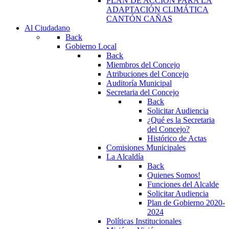
PLAN DE ACCIÓN PARA LA
ADAPTACIÓN CLIMÁTICA
CANTÓN CAÑAS
Al Ciudadano
Back
Gobierno Local
Back
Miembros del Concejo
Atribuciones del Concejo
Auditoría Municipal
Secretaria del Concejo
Back
Solicitar Audiencia
¿Qué es la Secretaria
del Concejo?
Histórico de Actas
Comisiones Municipales
La Alcaldía
Back
Quienes Somos!
Funciones del Alcalde
Solicitar Audiencia
Plan de Gobierno 2020-
2024
Políticas Institucionales