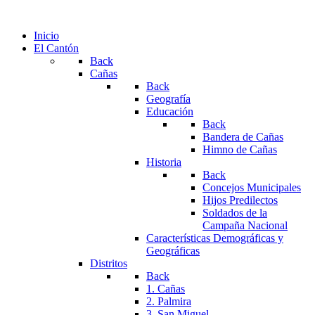
Inicio
El Cantón
Back
Cañas
Back
Geografía
Educación
Back
Bandera de Cañas
Himno de Cañas
Historia
Back
Concejos Municipales
Hijos Predilectos
Soldados de la
Campaña Nacional
Características Demográficas y
Geográficas
Distritos
Back
1. Cañas
2. Palmira
3. San Miguel