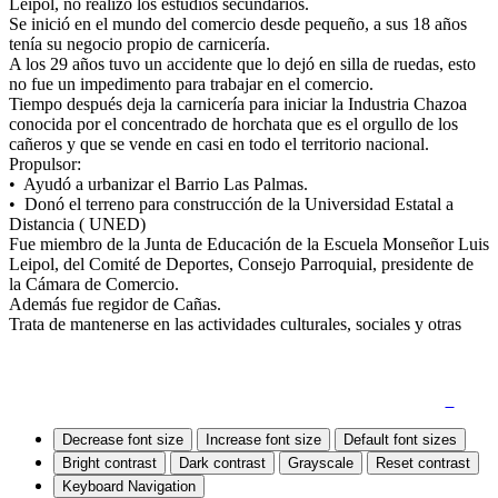
Leipol, no realizó los estudios secundarios.
Se inició en el mundo del comercio desde pequeño, a sus 18 años
tenía su negocio propio de carnicería.
A los 29 años tuvo un accidente que lo dejó en silla de ruedas, esto
no fue un impedimento para trabajar en el comercio.
Tiempo después deja la carnicería para iniciar la Industria Chazoa
conocida por el concentrado de horchata que es el orgullo de los
cañeros y que se vende en casi en todo el territorio nacional.
Propulsor:
• Ayudó a urbanizar el Barrio Las Palmas.
• Donó el terreno para construcción de la Universidad Estatal a
Distancia ( UNED)
Fue miembro de la Junta de Educación de la Escuela Monseñor Luis
Leipol, del Comité de Deportes, Consejo Parroquial, presidente de
la Cámara de Comercio.
Además fue regidor de Cañas.
Trata de mantenerse en las actividades culturales, sociales y otras
Quejas y Denuncias
|
Mapa del Sitio
|
Accesibilidad
Decrease font size
Increase font size
Default font sizes
Bright contrast
Dark contrast
Grayscale
Reset contrast
Keyboard Navigation