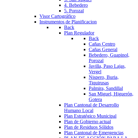
4. Bebedero
5. Porozal
Visor Cartográfico
Instrumentos de Planificacion
Back
Plan Regulador
Back
Cañas Centro
Cañas General
Bebedero, Guapinol,
Porozal
Javilla, Paso Lajas,
Vergel
Nispero, Buria,
Tiquirusas
Palmira, Sandillal
San Miguel, Higuerón,
Gotera
Plan Cantonal de Desarrollo
Humano Local
Plan Estratégico Municipal
Plan de Gobierno actual
Plan de Residuos Sólidos
Plan Cantonal de Emergencias