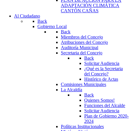
PLAN DE ACCIÓN PARA LA
ADAPTACIÓN CLIMÁTICA
CANTÓN CAÑAS
Al Ciudadano
Back
Gobierno Local
Back
Miembros del Concejo
Atribuciones del Concejo
Auditoría Municipal
Secretaria del Concejo
Back
Solicitar Audiencia
¿Qué es la Secretaria
del Concejo?
Histórico de Actas
Comisiones Municipales
La Alcaldía
Back
Quienes Somos!
Funciones del Alcalde
Solicitar Audiencia
Plan de Gobierno 2020-
2024
Políticas Institucionales