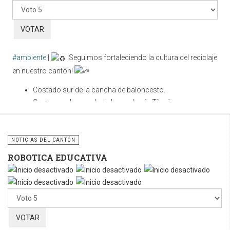
favor,
vote
#ambiente
|
¡Seguimos fortaleciendo la cultura del reciclaje
en nuestro cantón!
Costado sur de la cancha de baloncesto.
Contiguo a la parada de buses hacia Tilarán.
Cuidar nuestros espacios públicos es una
responsabilidad compartida. Utilicemos correctamente estos
NOTICIAS DEL CANTÓN
contenedores y sigamos fomentando la cultura del reciclaje
ROBOTICA EDUCATIVA
para construir un cantón más limpio, ordenado y sostenible.
Por
favor,
vote