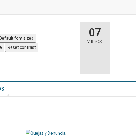
 Sitio
|
Accesibilidad
07
Default font sizes
VIE
,
AGO
e
Reset contrast
OS