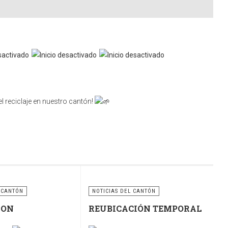
l reciclaje en nuestro cantón!
nsabilidad compartida. Utilicemos correctamente estos
ciclaje para construir un cantón más limpio, ordenado y
 CANTÓN
NOTICIAS DEL CANTÓN
RON
REUBICACIÓN TEMPORAL