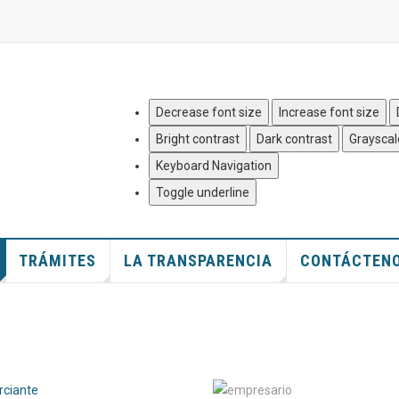
Quejas y Denuncias
|
Mapa del
Decrease font size
Increase font size
Bright contrast
Dark contrast
Grayscal
Keyboard Navigation
Toggle underline
TRÁMITES
LA TRANSPARENCIA
CONTÁCTEN