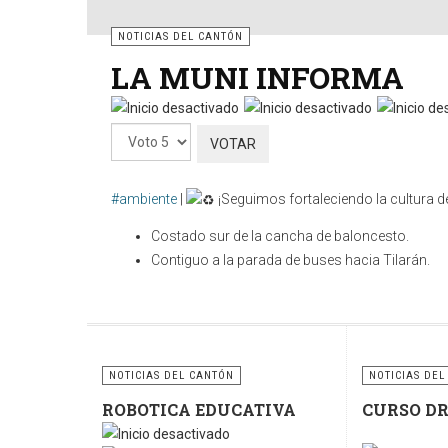
NOTICIAS DEL CANTÓN
LA MUNI INFORMA
Por
favor,
vote
#ambiente
|
¡Seguimos fortaleciendo la cultura de
Costado sur de la cancha de baloncesto.
Contiguo a la parada de buses hacia Tilarán.
Cuidar nuestros espacios públicos es una respo
contenedores y sigamos fomentando la cultura del re
sostenible.
NOTICIAS DEL CANTÓN
NOTICIAS DEL
ROBOTICA EDUCATIVA
CURSO D