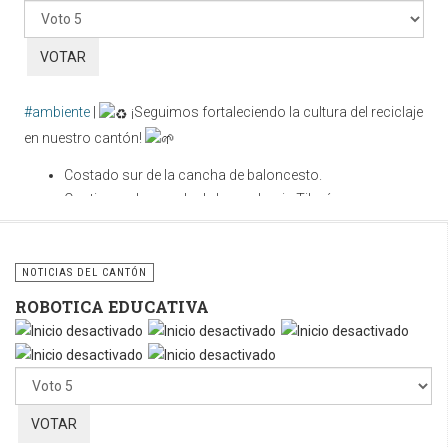
favor,
vote
#ambiente
|
¡Seguimos fortaleciendo la cultura del reciclaje
en nuestro cantón!
Costado sur de la cancha de baloncesto.
Contiguo a la parada de buses hacia Tilarán.
Cuidar nuestros espacios públicos es una
responsabilidad compartida. Utilicemos correctamente estos
NOTICIAS DEL CANTÓN
contenedores y sigamos fomentando la cultura del reciclaje
ROBOTICA EDUCATIVA
para construir un cantón más limpio, ordenado y sostenible.
Por
favor,
vote