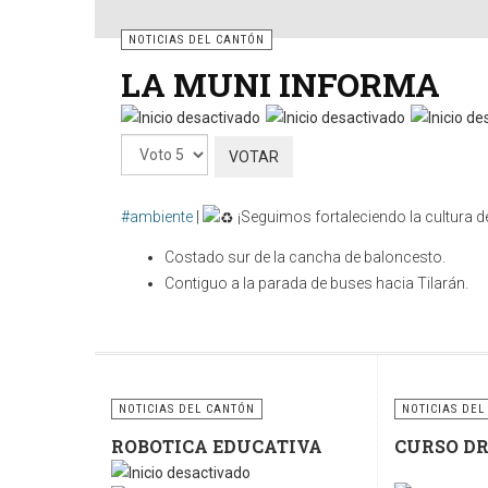
NOTICIAS DEL CANTÓN
LA MUNI INFORMA
Por
favor,
vote
#ambiente
|
¡Seguimos fortaleciendo la cultura de
Costado sur de la cancha de baloncesto.
Contiguo a la parada de buses hacia Tilarán.
Cuidar nuestros espacios públicos es una respo
contenedores y sigamos fomentando la cultura del re
sostenible.
NOTICIAS DEL CANTÓN
NOTICIAS DEL
ROBOTICA EDUCATIVA
CURSO D