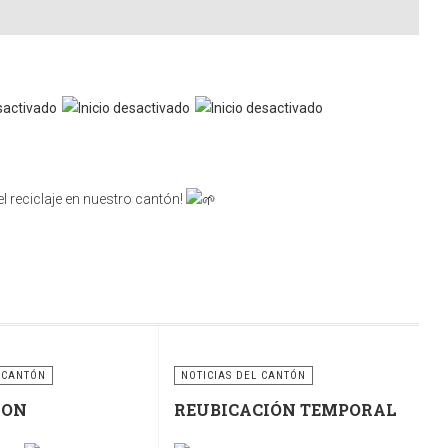
l reciclaje en nuestro cantón!
nsabilidad compartida. Utilicemos correctamente estos
ciclaje para construir un cantón más limpio, ordenado y
 CANTÓN
NOTICIAS DEL CANTÓN
RON
REUBICACIÓN TEMPORAL