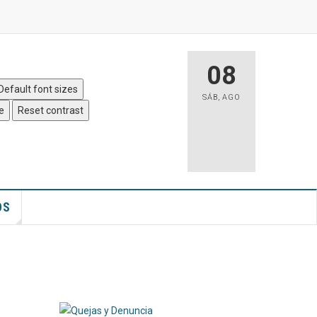
 Sitio
|
Accesibilidad
08
Default font sizes
SÁB
,
AGO
e
Reset contrast
OS