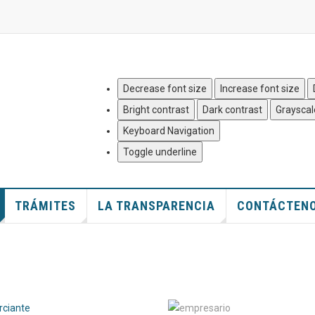
Quejas y Denuncias
|
Mapa del
Decrease font size
Increase font size
Bright contrast
Dark contrast
Grayscal
Keyboard Navigation
Toggle underline
TRÁMITES
LA TRANSPARENCIA
CONTÁCTEN