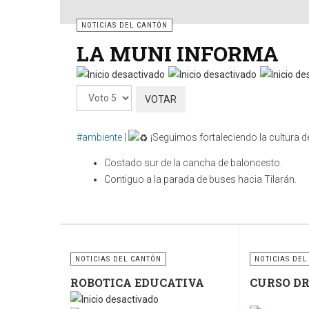
NOTICIAS DEL CANTÓN
LA MUNI INFORMA
Por
favor,
vote
#ambiente
|
¡Seguimos fortaleciendo la cultura de
Costado sur de la cancha de baloncesto.
Contiguo a la parada de buses hacia Tilarán.
Cuidar nuestros espacios públicos es una respo
contenedores y sigamos fomentando la cultura del re
sostenible.
NOTICIAS DEL CANTÓN
NOTICIAS DEL
ROBOTICA EDUCATIVA
CURSO D