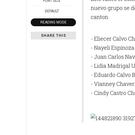
FONT SIZE
nuevo grupo se d
DEFAULT
canton.
READING MODE
SHARE THIS
- Eliecer Calvo C
- Nayeli Espinoza
- Juan Carlos Na
- Lidia Madrigal U
- Eduardo Calvo 
- Vianney Chaverr
- Cindy Castro Ch