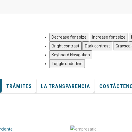
Quejas y Denuncias
|
Mapa del
Decrease font size
Increase font size
Bright contrast
Dark contrast
Grayscal
Keyboard Navigation
Toggle underline
TRÁMITES
LA TRANSPARENCIA
CONTÁCTEN