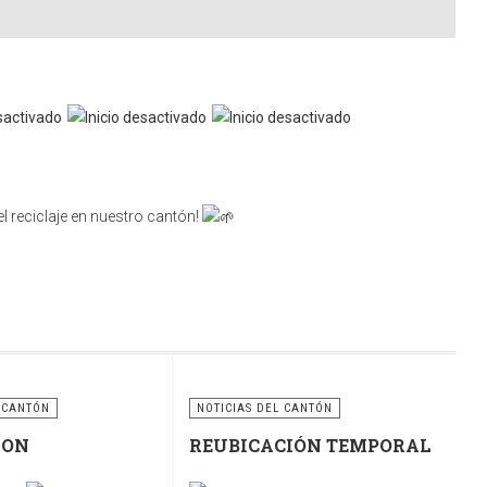
l reciclaje en nuestro cantón!
nsabilidad compartida. Utilicemos correctamente estos
ciclaje para construir un cantón más limpio, ordenado y
 CANTÓN
NOTICIAS DEL CANTÓN
RON
REUBICACIÓN TEMPORAL