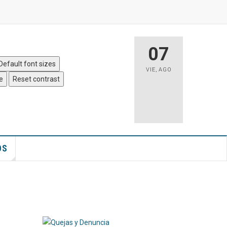
 Sitio
|
Accesibilidad
07
Default font sizes
VIE
,
AGO
e
Reset contrast
OS