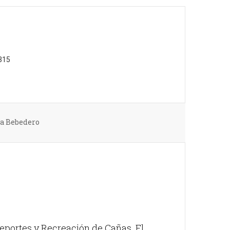
315
ca Bebedero
eportes y Recreación de Cañas. El