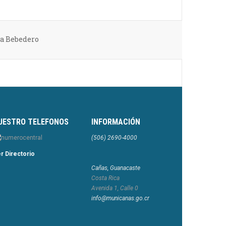
ca Bebedero
UESTRO TELEFONOS
INFORMACIÓN
(506) 2690-4000
r Directorio
Cañas, Guanacaste
Costa Rica
Avenida 1, Calle 0
info@municanas.go.cr