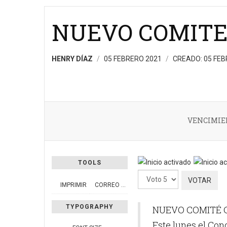
NUEVO COMITE
HENRY DÍAZ
05 FEBRERO 2021
CREADO: 05 FE
VENCIMIE
Ratio:
5
/
5
TOOLS
Por
IMPRIMIR
CORREO ELECTRÓNICO
favor,
vote
TYPOGRAPHY
NUEVO COMITÉ 
Este lunes el Con