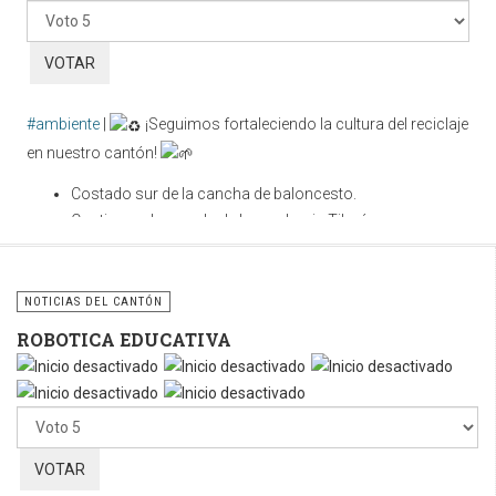
favor,
vote
#ambiente
|
¡Seguimos fortaleciendo la cultura del reciclaje
en nuestro cantón!
Costado sur de la cancha de baloncesto.
Contiguo a la parada de buses hacia Tilarán.
Cuidar nuestros espacios públicos es una
responsabilidad compartida. Utilicemos correctamente estos
NOTICIAS DEL CANTÓN
contenedores y sigamos fomentando la cultura del reciclaje
ROBOTICA EDUCATIVA
para construir un cantón más limpio, ordenado y sostenible.
Por
favor,
vote