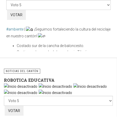
favor,
vote
#ambiente
|
¡Seguimos fortaleciendo la cultura del reciclaje
en nuestro cantón!
Costado sur de la cancha de baloncesto.
Contiguo a la parada de buses hacia Tilarán.
Cuidar nuestros espacios públicos es una
responsabilidad compartida. Utilicemos correctamente estos
NOTICIAS DEL CANTÓN
contenedores y sigamos fomentando la cultura del reciclaje
ROBOTICA EDUCATIVA
para construir un cantón más limpio, ordenado y sostenible.
Por
favor,
vote