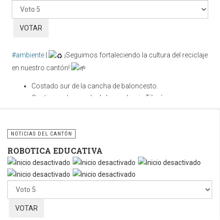
favor,
vote
#ambiente
|
¡Seguimos fortaleciendo la cultura del reciclaje
en nuestro cantón!
Costado sur de la cancha de baloncesto.
Contiguo a la parada de buses hacia Tilarán.
Cuidar nuestros espacios públicos es una
responsabilidad compartida. Utilicemos correctamente estos
NOTICIAS DEL CANTÓN
contenedores y sigamos fomentando la cultura del reciclaje
ROBOTICA EDUCATIVA
para construir un cantón más limpio, ordenado y sostenible.
Por
favor,
vote