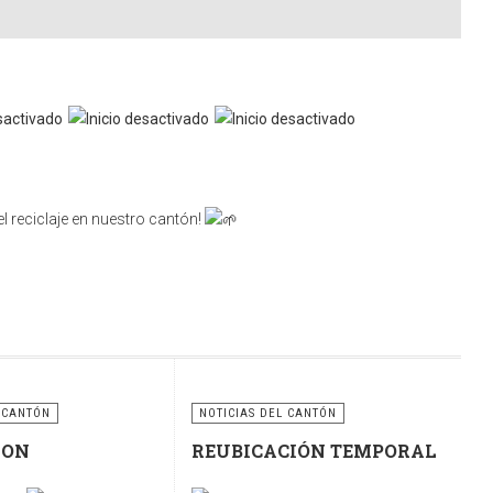
l reciclaje en nuestro cantón!
nsabilidad compartida. Utilicemos correctamente estos
ciclaje para construir un cantón más limpio, ordenado y
 CANTÓN
NOTICIAS DEL CANTÓN
RON
REUBICACIÓN TEMPORAL