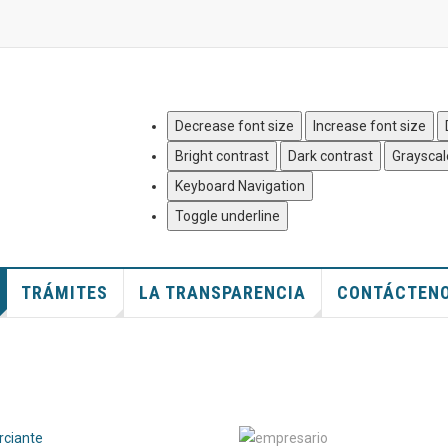
Quejas y Denuncias
|
Mapa del
Decrease font size
Increase font size
Bright contrast
Dark contrast
Grayscal
Keyboard Navigation
Toggle underline
TRÁMITES
LA TRANSPARENCIA
CONTÁCTEN