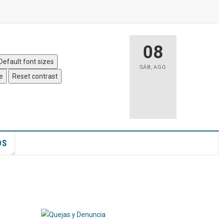
 Sitio
|
Accesibilidad
08
Default font sizes
SÁB
,
AGO
e
Reset contrast
OS