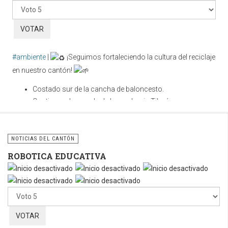
favor,
vote
#ambiente
|
¡Seguimos fortaleciendo la cultura del reciclaje
en nuestro cantón!
Costado sur de la cancha de baloncesto.
Contiguo a la parada de buses hacia Tilarán.
Cuidar nuestros espacios públicos es una
responsabilidad compartida. Utilicemos correctamente estos
NOTICIAS DEL CANTÓN
contenedores y sigamos fomentando la cultura del reciclaje
ROBOTICA EDUCATIVA
para construir un cantón más limpio, ordenado y sostenible.
Por
favor,
vote