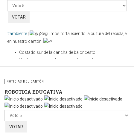
favor,
vote
#ambiente
|
¡Seguimos fortaleciendo la cultura del reciclaje
en nuestro cantón!
Costado sur de la cancha de baloncesto.
Contiguo a la parada de buses hacia Tilarán.
Cuidar nuestros espacios públicos es una
responsabilidad compartida. Utilicemos correctamente estos
NOTICIAS DEL CANTÓN
contenedores y sigamos fomentando la cultura del reciclaje
ROBOTICA EDUCATIVA
para construir un cantón más limpio, ordenado y sostenible.
Por
favor,
vote