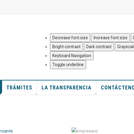
Quejas y Denuncias
|
Mapa del
Decrease font size
Increase font size
Bright contrast
Dark contrast
Grayscal
Keyboard Navigation
Toggle underline
TRÁMITES
LA TRANSPARENCIA
CONTÁCTEN