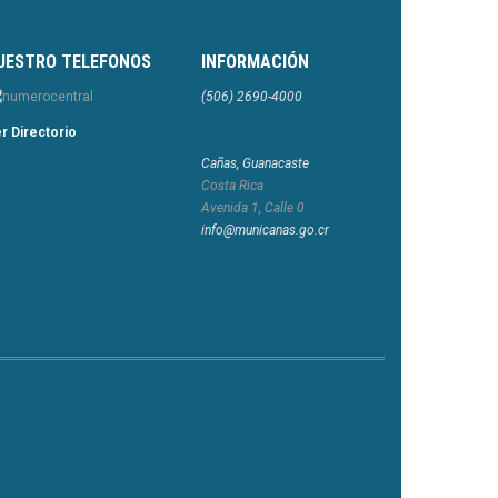
UESTRO TELEFONOS
INFORMACIÓN
(506) 2690-4000
r Directorio
Cañas, Guanacaste
Costa Rica
Avenida 1, Calle 0
info@municanas.go.cr