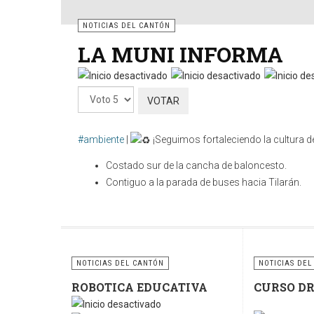
NOTICIAS DEL CANTÓN
LA MUNI INFORMA
Por
favor,
vote
#ambiente
|
¡Seguimos fortaleciendo la cultura de
Costado sur de la cancha de baloncesto.
Contiguo a la parada de buses hacia Tilarán.
Cuidar nuestros espacios públicos es una respo
contenedores y sigamos fomentando la cultura del re
sostenible.
NOTICIAS DEL CANTÓN
NOTICIAS DEL
ROBOTICA EDUCATIVA
CURSO D