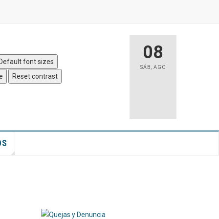
 Sitio
|
Accesibilidad
08
Default font sizes
SÁB
,
AGO
e
Reset contrast
OS