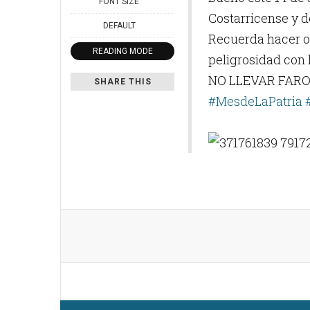
FONT SIZE
Costarricense y d
DEFAULT
Recuerda hacer o 
READING MODE
peligrosidad con 
NO
LLEVAR FARO
SHARE THIS
#MesdeLaPatria