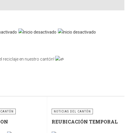
l reciclaje en nuestro cantón!
nsabilidad compartida. Utilicemos correctamente estos
ciclaje para construir un cantón más limpio, ordenado y
 CANTÓN
NOTICIAS DEL CANTÓN
RON
REUBICACIÓN TEMPORAL