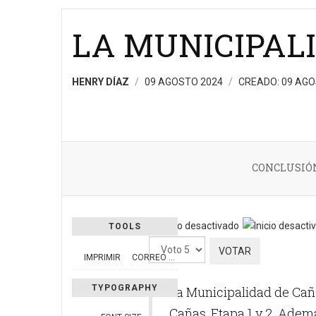
LA MUNICIPAL
HENRY DÍAZ
09 AGOSTO 2024
CREADO: 09 AG
CONCLUSIÓN
TOOLS
Por
IMPRIMIR
CORREO ELECTRÓNICO
favor,
vote
TYPOGRAPHY
La Municipalidad de Cañas
Cañas, Etapa 1 y 2. Ademá