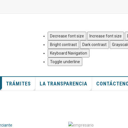
Quejas y Denuncias
|
Mapa del
Decrease font size
Increase font size
Bright contrast
Dark contrast
Grayscal
Keyboard Navigation
Toggle underline
TRÁMITES
LA TRANSPARENCIA
CONTÁCTEN