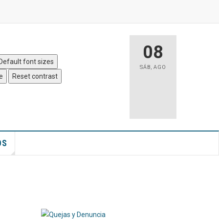
 Sitio
|
Accesibilidad
08
Default font sizes
SÁB
,
AGO
e
Reset contrast
OS