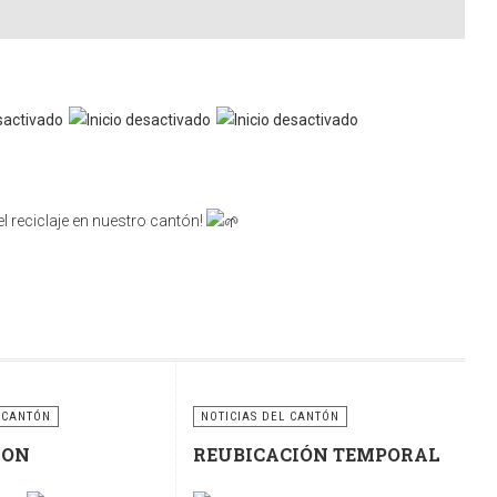
l reciclaje en nuestro cantón!
nsabilidad compartida. Utilicemos correctamente estos
ciclaje para construir un cantón más limpio, ordenado y
 CANTÓN
NOTICIAS DEL CANTÓN
RON
REUBICACIÓN TEMPORAL