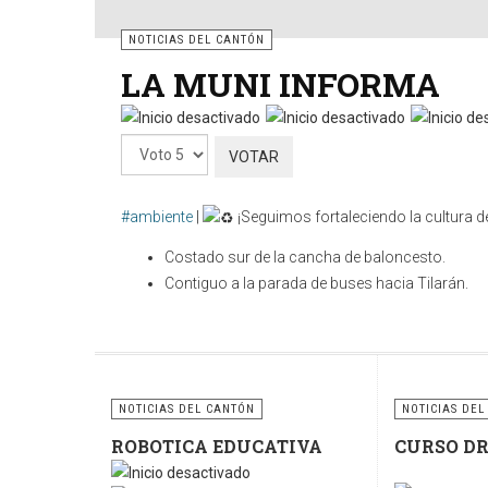
NOTICIAS DEL CANTÓN
LA MUNI INFORMA
Por
favor,
vote
#ambiente
|
¡Seguimos fortaleciendo la cultura de
Costado sur de la cancha de baloncesto.
Contiguo a la parada de buses hacia Tilarán.
Cuidar nuestros espacios públicos es una respo
contenedores y sigamos fomentando la cultura del re
sostenible.
NOTICIAS DEL CANTÓN
NOTICIAS DEL
ROBOTICA EDUCATIVA
CURSO D