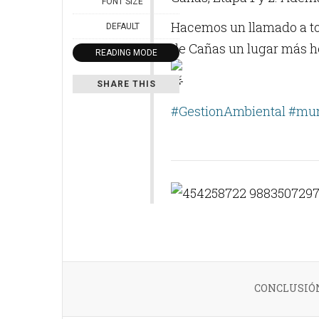
FONT SIZE
Hacemos un llamado a to
DEFAULT
de Cañas un lugar más h
READING MODE
SHARE THIS
#GestionAmbiental
#mun
CONCLUSIÓN