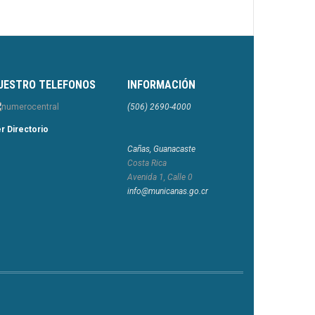
UESTRO TELEFONOS
INFORMACIÓN
(506) 2690-4000
r Directorio
Cañas, Guanacaste
Costa Rica
Avenida 1, Calle 0
info@municanas.go.cr