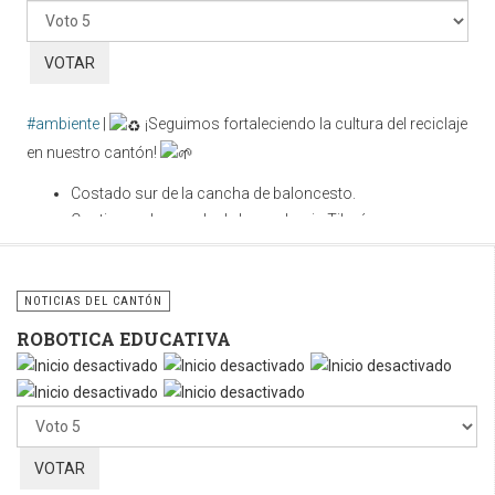
favor,
vote
#ambiente
|
¡Seguimos fortaleciendo la cultura del reciclaje
en nuestro cantón!
Costado sur de la cancha de baloncesto.
Contiguo a la parada de buses hacia Tilarán.
Cuidar nuestros espacios públicos es una
responsabilidad compartida. Utilicemos correctamente estos
NOTICIAS DEL CANTÓN
contenedores y sigamos fomentando la cultura del reciclaje
ROBOTICA EDUCATIVA
para construir un cantón más limpio, ordenado y sostenible.
Por
favor,
vote