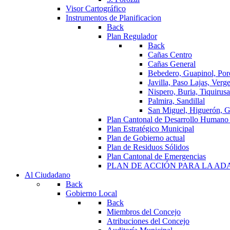
Visor Cartográfico
Instrumentos de Planificacion
Back
Plan Regulador
Back
Cañas Centro
Cañas General
Bebedero, Guapinol, Por
Javilla, Paso Lajas, Verge
Nispero, Buria, Tiquirusa
Palmira, Sandillal
San Miguel, Higuerón, G
Plan Cantonal de Desarrollo Humano
Plan Estratégico Municipal
Plan de Gobierno actual
Plan de Residuos Sólidos
Plan Cantonal de Emergencias
PLAN DE ACCIÓN PARA LA A
Al Ciudadano
Back
Gobierno Local
Back
Miembros del Concejo
Atribuciones del Concejo