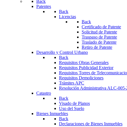
Back
Patentes
Back
Licencias
Back
Certificado de Patente
Solicitud de Patente
Traspaso de Patente
Traslado de Patente
Retiro de Patente
Desarrollo y Control Urbano
Back
Requisitos Obras Generales
Requisitos Publicidad Exterior
Requisitos Torres de Telecomunicaci
Requisitos Demoliciones
Trámites APC
Resolución Administrativa ALC-005
Catastro
Back
Visado de Planos
Uso del Suelo
Bienes Inmuebles
Back
Declaraciones de Bienes Inmuebles