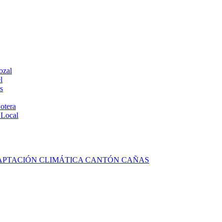
ozal
l
s
otera
 Local
DAPTACIÓN CLIMÁTICA CANTÓN CAÑAS