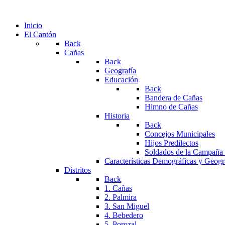
Inicio
El Cantón
Back
Cañas
Back
Geografía
Educación
Back
Bandera de Cañas
Himno de Cañas
Historia
Back
Concejos Municipales
Hijos Predilectos
Soldados de la Campaña
Características Demográficas y Geogr
Distritos
Back
1. Cañas
2. Palmira
3. San Miguel
4. Bebedero
5. Porozal